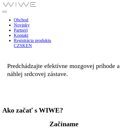
Obchod
Novinky
Partneri
Kontakt
Registrácia produktu
CZ
SK
EN
Predchádzajte efektívne mozgovej príhode a
náhlej srdcovej zástave.
Ako začať s WIWE?
Začíname