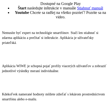
Dostupné na Google Play
Štart
nasledujte inštrukcie v manuále
Stiahnuť manuál
Youtube
Chcete sa radšej na všetko pozrieť? Pozrite sa na
video.
Nemusíte byť expert na technológie smartfónov. Stačí len stiahnuť si
zdarma aplikáciu a prečítať si inštrukcie. Aplikácia je užívateľsky
priateľská.
Aplikácia WIWE je schopná pojať profily viacerých užívateľov a zobraziť
jednotlivé výsledky meraní individuálne.
Kdekoľvek namerané hodnoty môžete zdieľať s lekárom prostredníctvom
smartfónu alebo e-mailu.